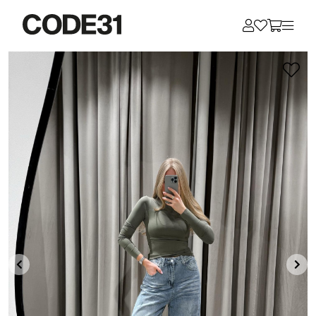
Для клиентов всех банков
Разбейте
оплату
на части
без переплат
График платежей
Сегодня
25
%