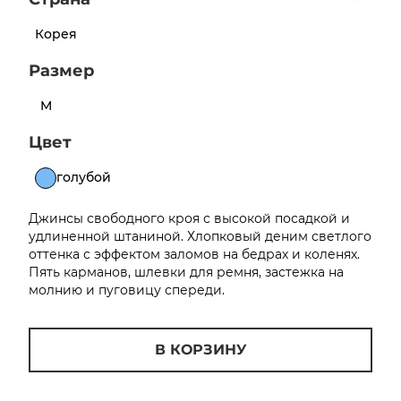
об оплате Плайтом
Корея
Размер
M
Остались вопросы?
25
8 800 302-02-51
Цвет
plait.ru
раз в 2
голубой
недели
Джинсы свободного кроя с высокой посадкой и
удлиненной штаниной. Хлопковый деним светлого
оттенка с эффектом заломов на бедрах и коленях.
Пять карманов, шлевки для ремня, застежка на
молнию и пуговицу спереди.
В КОРЗИНУ