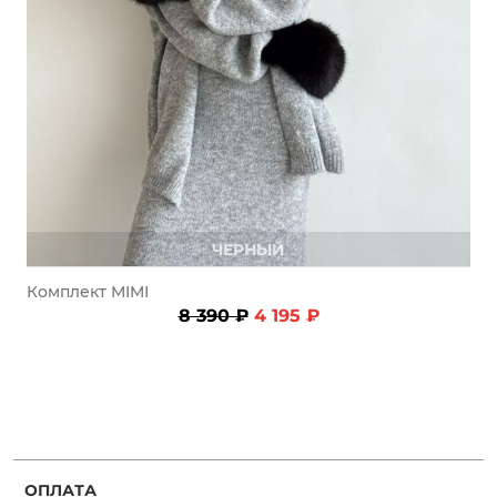
Добавляйте товары
в корзину
Оплачивайте сегодня только
25
% картой любого банка
Получайте товар
ЧЕРНЫЙ
выбранный способом
Комплект MIMI
8 390 ₽
4 195 ₽
Оставшиеся
75
% будут
списываться
с вашей карты
по
25
%
каждые 2 недели
Подробнее
ОПЛАТА