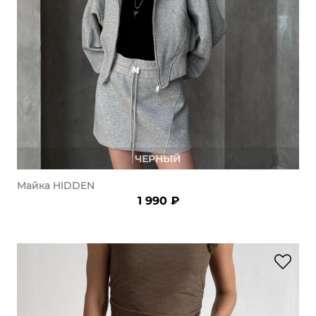
Добавляйте товары
в корзину
Оплачивайте сегодня только
25
% картой любого банка
Получайте товар
ЧЕРНЫЙ
выбранный способом
Майка HIDDEN
1 990 ₽
Оставшиеся
75
% будут
списываться
с вашей карты
по
25
%
каждые 2 недели
Подробнее