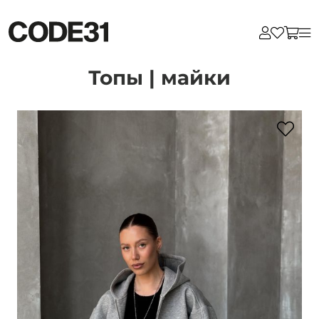
Топы | майки
Для клиентов всех банков
Разбейте
оплату
на части
без переплат
График платежей
Сегодня
25
%