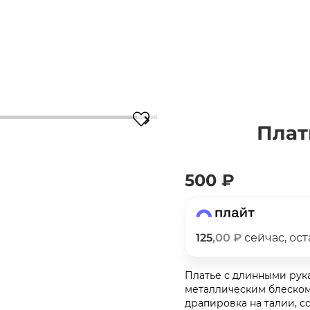
Плат
Для клиентов всех банков
500 ₽
Разбейте
оплату
на части
без переплат
125
,00 ₽
сейчас, ос
График платежей
Платье с длинными рука
металлическим блеском
драпировка на талии, с