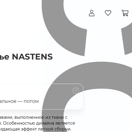
Закрыть
ье NASTENS
тальное — потом
вами, выполненное из ткани с
. Особенностью дизайна является
оздающая эффект легкой сборки.