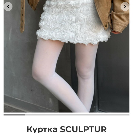
Добавляйте товары
в корзину
Оплачивайте сегодня только
25
% картой любого банка
Получайте товар
выбранный способом
Оставшиеся
75
% будут
списываться
с вашей карты
по
25
%
каждые 2 недели
Куртка SCULPTUR
Подробнее