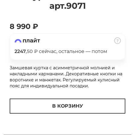
арт.9071
об оплате Плайтом
8 990 ₽
Остались вопросы?
25
8 800 302-02-51
2247
,50 ₽
сейчас, остальное — потом
plait.ru
раз в 2
недели
Замшевая куртка с асимметричной молнией и
накладными карманами. Декоративные кнопки на
воротнике и манжетах. Регулируемый кулисный
пояс для индивидуальной посадки.
В КОРЗИНУ