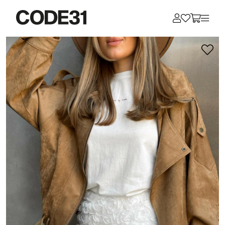
Для клиентов всех банков
Разбейте
оплату
на части
без переплат
График платежей
Сегодня
25
%