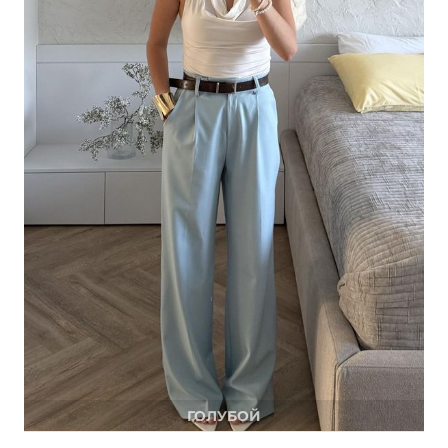
об оплате Плайтом
Остались вопросы?
25
8 800 302-02-51
plait.ru
раз в 2
недели
ГОЛУБОЙ