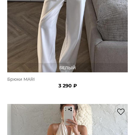
Добавляйте товары
в корзину
Оплачивайте сегодня только
25
% картой любого банка
Получайте товар
БЕЛЫЙ
выбранный способом
Брюки MARI
3 290 ₽
Оставшиеся
75
% будут
списываться
с вашей карты
по
25
%
каждые 2 недели
Подробнее