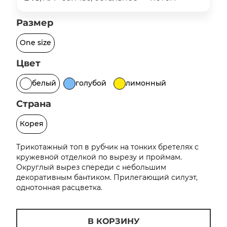
об оплате Плайтом
Размер
One size
Цвет
Остались вопросы?
25
8 800 302-02-51
белый
голубой
лимонный
plait.ru
раз в 2
недели
Страна
Корея
Трикотажный топ в рубчик на тонких бретелях с
кружевной отделкой по вырезу и проймам.
Округлый вырез спереди с небольшим
декоративным бантиком. Прилегающий силуэт,
однотонная расцветка.
В КОРЗИНУ