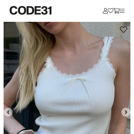
Для клиентов всех банков
Разбейте
оплату
на части
без переплат
График платежей
Сегодня
25
%