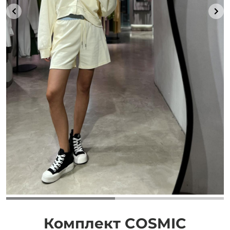
Добавляйте товары
в корзину
Оплачивайте сегодня только
25
% картой любого банка
Получайте товар
выбранный способом
Оставшиеся
75
% будут
списываться
с вашей карты
по
25
%
каждые 2 недели
Комплект COSMIC
Подробнее