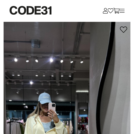
Для клиентов всех банков
Разбейте
оплату
на части
без переплат
График платежей
Сегодня
25
%