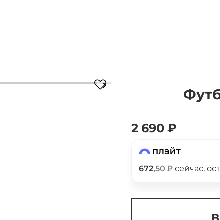
Футб
Для клиентов всех банков
2 690 ₽
Разбейте
оплату
на части
без переплат
672
,50 ₽
сейчас, ос
График платежей
В