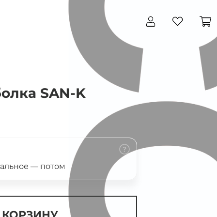
Закрыть
олка SAN-K
тальное — потом
 КОРЗИНУ