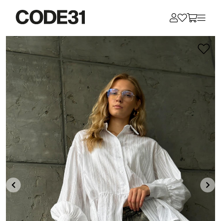
Для клиентов всех банков
Разбейте
оплату
на части
без переплат
График платежей
Сегодня
25
%