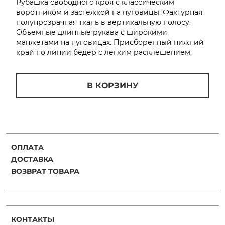
Рубашка свободного кроя с классическим
об оплате Плайтом
воротником и застежкой на пуговицы. Фактурная
полупрозрачная ткань в вертикальную полосу.
Объемные длинные рукава с широкими
манжетами на пуговицах. Присборенный нижний
край по линии бедер с легким расклешением.
Остались вопросы?
25
8 800 302-02-51
В КОРЗИНУ
plait.ru
раз в 2
недели
ОПЛАТА
ДОСТАВКА
ВОЗВРАТ ТОВАРА
КОНТАКТЫ