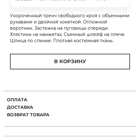
об оплате Плайтом
Укороченный тренч свободного кроя с объемными
рукавами и двойной кокеткой. Отложной
воротник. Застежка на пуговицы спереди.
Хлястики на манжетах. Съемный шлейф на плече.
Остались вопросы?
25
Шлица по спинке. Плотная костюмная ткань.
8 800 302-02-51
plait.ru
раз в 2
В КОРЗИНУ
недели
ОПЛАТА
ДОСТАВКА
ВОЗВРАТ ТОВАРА