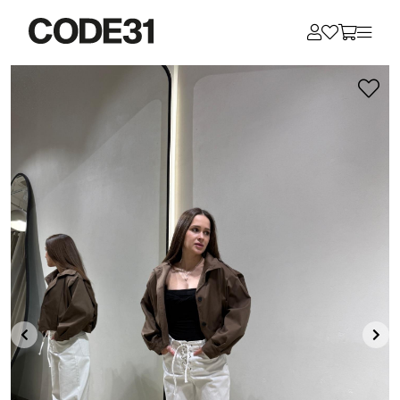
Для клиентов всех банков
Разбейте
оплату
на части
без переплат
График платежей
Сегодня
25
%