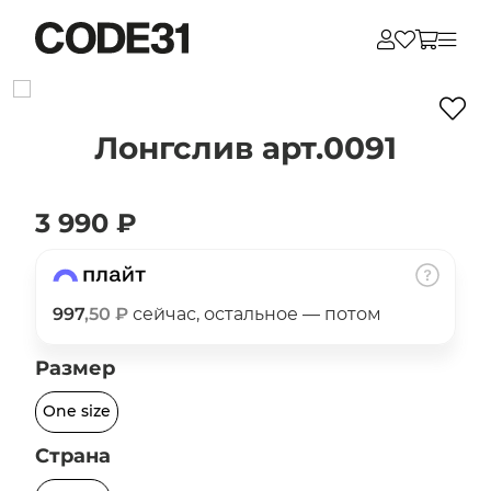
Для клиентов всех банков
Лонгслив арт.0091
Разбейте
оплату
на части
3 990 ₽
без переплат
997
,50 ₽
сейчас, остальное — потом
График платежей
Размер
Сегодня
One size
25
%
Страна