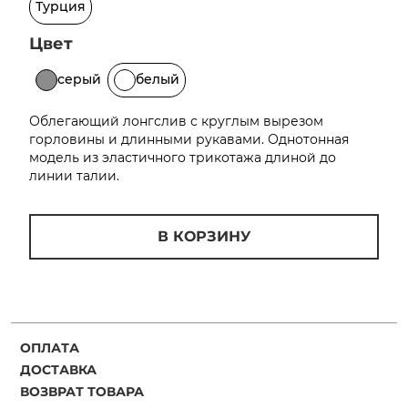
Турция
Добавляйте товары
Цвет
в корзину
серый
белый
Оплачивайте сегодня только
Облегающий лонгслив с круглым вырезом
25
% картой любого банка
горловины и длинными рукавами. Однотонная
модель из эластичного трикотажа длиной до
линии талии.
Получайте товар
выбранный способом
В КОРЗИНУ
Оставшиеся
75
% будут
списываться
с вашей карты
по
25
%
каждые 2 недели
ОПЛАТА
ДОСТАВКА
ВОЗВРАТ ТОВАРА
Подробнее