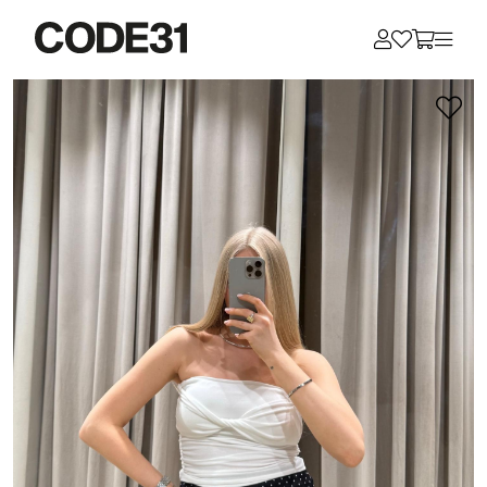
Для клиентов всех банков
Разбейте
оплату
на части
без переплат
График платежей
Сегодня
25
%