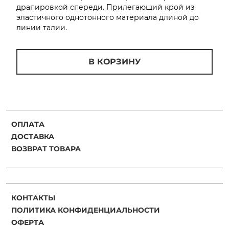
драпировкой спереди. Прилегающий крой из
об оплате Плайтом
эластичного однотонного материала длиной до
линии талии.
В КОРЗИНУ
Остались вопросы?
25
8 800 302-02-51
plait.ru
раз в 2
недели
ОПЛАТА
ДОСТАВКА
ВОЗВРАТ ТОВАРА
КОНТАКТЫ
ПОЛИТИКА КОНФИДЕНЦИАЛЬНОСТИ
ОФЕРТА