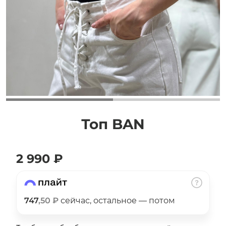
Добавляйте товары
в корзину
Оплачивайте сегодня только
25
% картой любого банка
Получайте товар
выбранный способом
Топ BAN
Оставшиеся
75
% будут
2 990 ₽
списываться
с вашей карты
по
25
%
каждые 2 недели
747
,50 ₽
сейчас, остальное — потом
Подробнее