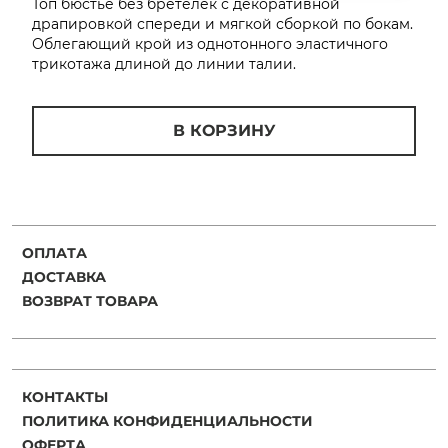
Топ бюстье без бретелек с декоративной
об оплате Плайтом
драпировкой спереди и мягкой сборкой по бокам.
Облегающий крой из однотонного эластичного
трикотажа длиной до линии талии.
Остались вопросы?
25
В КОРЗИНУ
8 800 302-02-51
plait.ru
раз в 2
недели
ОПЛАТА
ДОСТАВКА
ВОЗВРАТ ТОВАРА
КОНТАКТЫ
ПОЛИТИКА КОНФИДЕНЦИАЛЬНОСТИ
ОФЕРТА