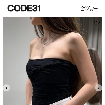
Для клиентов всех банков
Разбейте
оплату
на части
без переплат
График платежей
Сегодня
25
%