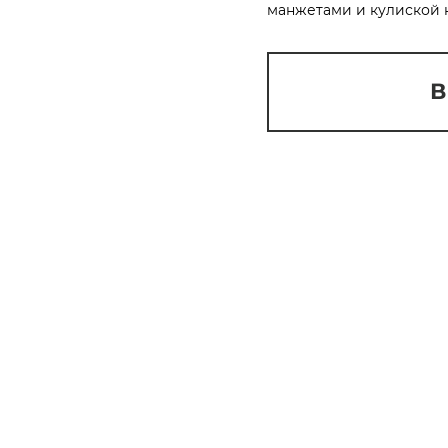
манжетами и кулиской н
Сегодня
25
%
В
Добавляйте товары
в корзину
Оплачивайте сегодня только
25
% картой любого банка
Получайте товар
выбранный способом
Оставшиеся
75
% будут
списываться
с вашей карты
по
25
%
каждые 2 недели