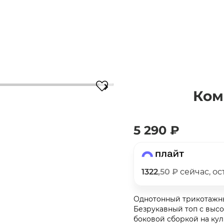
Ком
Для клиентов всех банков
5 290 ₽
Разбейте
оплату
на части
без переплат
1322
,50 ₽
сейчас, о
График платежей
Однотонный трикотажны
Безрукавный топ с выс
боковой сборкой на ку