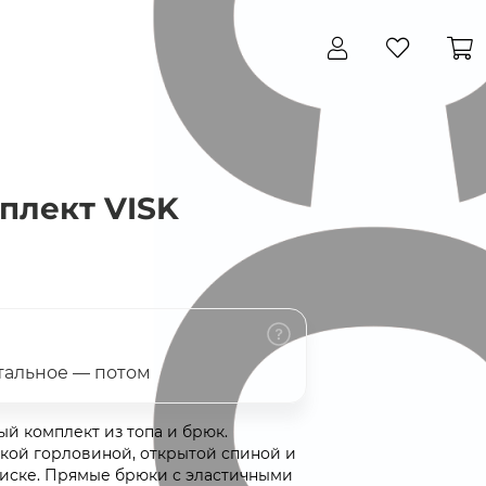
Закрыть
плект VISK
стальное — потом
й комплект из топа и брюк.
окой горловиной, открытой спиной и
лиске. Прямые брюки с эластичными