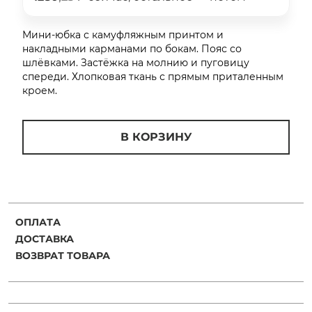
об оплате Плайтом
Мини-юбка с камуфляжным принтом и
накладными карманами по бокам. Пояс со
шлёвками. Застёжка на молнию и пуговицу
спереди. Хлопковая ткань с прямым приталенным
Остались вопросы?
25
кроем.
8 800 302-02-51
plait.ru
раз в 2
В КОРЗИНУ
недели
ОПЛАТА
ДОСТАВКА
ВОЗВРАТ ТОВАРА