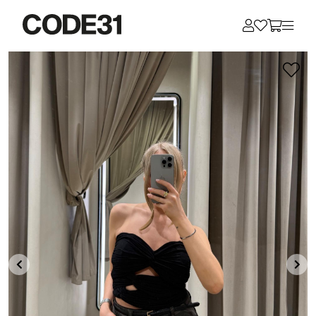
Для клиентов всех банков
Разбейте
оплату
на части
без переплат
График платежей
Сегодня
25
%