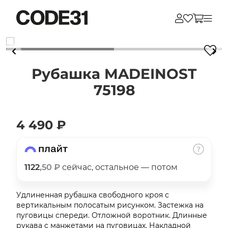
Для клиентов всех банков
Рубашка MADEINOST
Разбейте
75198
оплату
на части
без переплат
4 490 ₽
График платежей
1122
,50 ₽
сейчас, остальное — потом
Сегодня
Удлиненная рубашка свободного кроя с
25
%
вертикальным полосатым рисунком. Застежка на
пуговицы спереди. Отложной воротник. Длинные
рукава с манжетами на пуговицах. Накладной