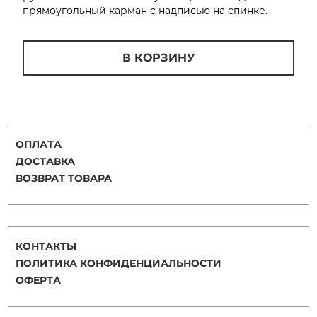
прямоугольный карман с надписью на спинке.
Добавляйте товары
в корзину
В КОРЗИНУ
Оплачивайте сегодня только
25
% картой любого банка
ОПЛАТА
Получайте товар
ДОСТАВКА
выбранный способом
ВОЗВРАТ ТОВАРА
Оставшиеся
75
% будут
списываться
с вашей карты
по
25
%
каждые 2 недели
КОНТАКТЫ
ПОЛИТИКА КОНФИДЕНЦИАЛЬНОСТИ
ОФЕРТА
Подробнее