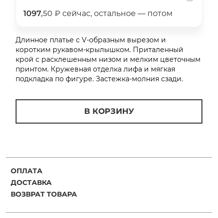
об оплате Плайтом
1097
,50 ₽
сейчас, остальное — потом
Длинное платье с V-образным вырезом и
коротким рукавом-крылышком. Приталенный
крой с расклешенным низом и мелким цветочным
Остались вопросы?
25
принтом. Кружевная отделка лифа и мягкая
8 800 302-02-51
подкладка по фигуре. Застежка-молния сзади.
plait.ru
раз в 2
недели
В КОРЗИНУ
ОПЛАТА
ДОСТАВКА
ВОЗВРАТ ТОВАРА