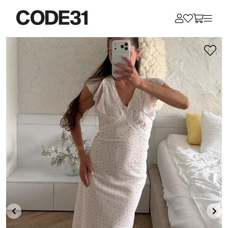
Для клиентов всех банков
Разбейте
оплату
на части
без переплат
График платежей
Сегодня
25
%