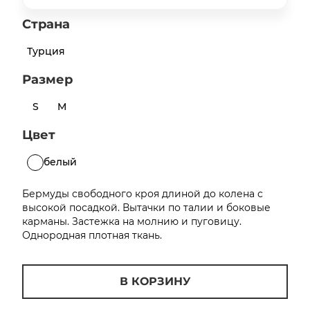
об оплате Плайтом
Страна
Турция
Размер
Остались вопросы?
25
8 800 302-02-51
S
M
plait.ru
раз в 2
Цвет
недели
белый
Бермуды свободного кроя длиной до колена с
высокой посадкой. Вытачки по талии и боковые
карманы. Застежка на молнию и пуговицу.
Однородная плотная ткань.
В КОРЗИНУ