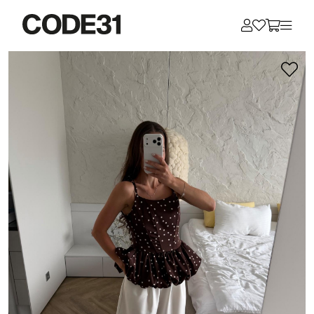
Для клиентов всех банков
Разбейте
оплату
на части
без переплат
График платежей
Сегодня
25
%