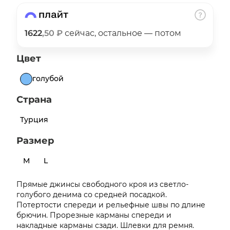
об оплате Плайтом
1622
,50 ₽
сейчас, остальное — потом
Цвет
Остались вопросы?
25
8 800 302-02-51
голубой
plait.ru
раз в 2
Страна
недели
Турция
Размер
M
L
Прямые джинсы свободного кроя из светло-
голубого денима со средней посадкой.
Потертости спереди и рельефные швы по длине
брючин. Прорезные карманы спереди и
накладные карманы сзади. Шлевки для ремня.