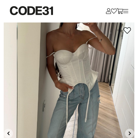
Для клиентов всех банков
Разбейте
оплату
на части
без переплат
График платежей
Сегодня
25
%