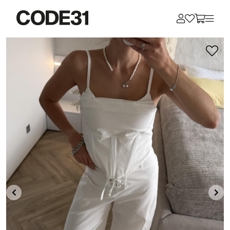
Для клиентов всех банков
Разбейте
оплату
на части
без переплат
График платежей
Сегодня
25
%