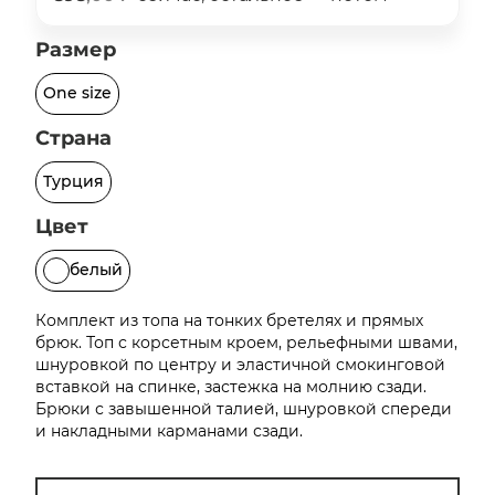
об оплате Плайтом
Размер
One size
Страна
Остались вопросы?
25
8 800 302-02-51
Турция
plait.ru
раз в 2
недели
Цвет
белый
Комплект из топа на тонких бретелях и прямых
брюк. Топ с корсетным кроем, рельефными швами,
шнуровкой по центру и эластичной смокинговой
вставкой на спинке, застежка на молнию сзади.
Брюки с завышенной талией, шнуровкой спереди
и накладными карманами сзади.