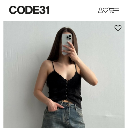
Для клиентов всех банков
Разбейте
оплату
на части
без переплат
График платежей
Сегодня
25
%