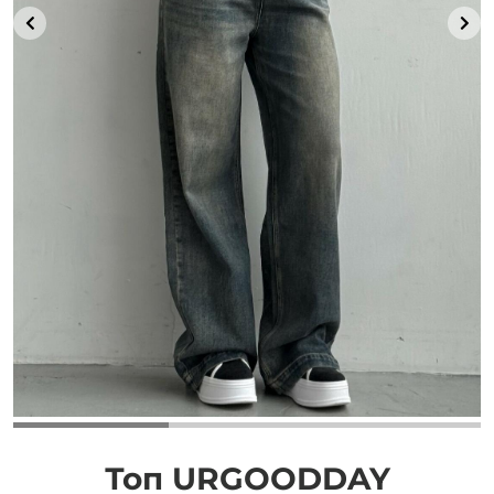
Добавляйте товары
в корзину
Оплачивайте сегодня только
25
% картой любого банка
Получайте товар
выбранный способом
Оставшиеся
75
% будут
списываться
с вашей карты
по
25
%
каждые 2 недели
Топ URGOODDAY
Подробнее