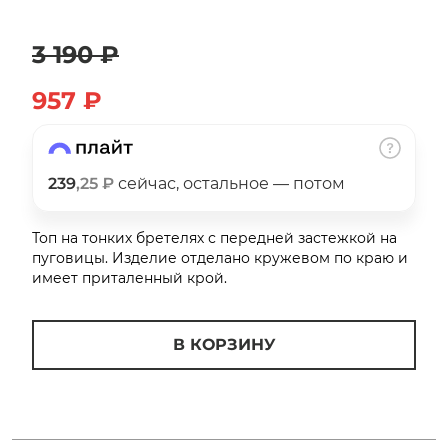
об оплате Плайтом
3 190 ₽
957 ₽
Остались вопросы?
25
8 800 302-02-51
plait.ru
раз в 2
239
,25 ₽
сейчас, остальное — потом
недели
Топ на тонких бретелях с передней застежкой на
пуговицы. Изделие отделано кружевом по краю и
имеет приталенный крой.
В КОРЗИНУ