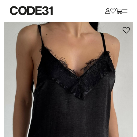
Для клиентов всех банков
Разбейте
оплату
на части
без переплат
График платежей
Сегодня
25
%