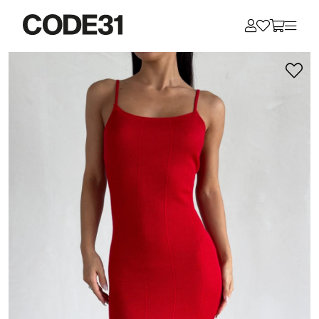
Для клиентов всех банков
Разбейте
оплату
на части
без переплат
График платежей
Сегодня
25
%