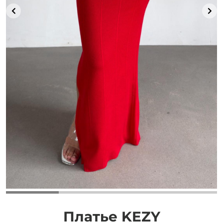
Добавляйте товары
в корзину
Оплачивайте сегодня только
25
% картой любого банка
Получайте товар
выбранный способом
Оставшиеся
75
% будут
списываться
с вашей карты
по
25
%
каждые 2 недели
Платье KEZY
Подробнее