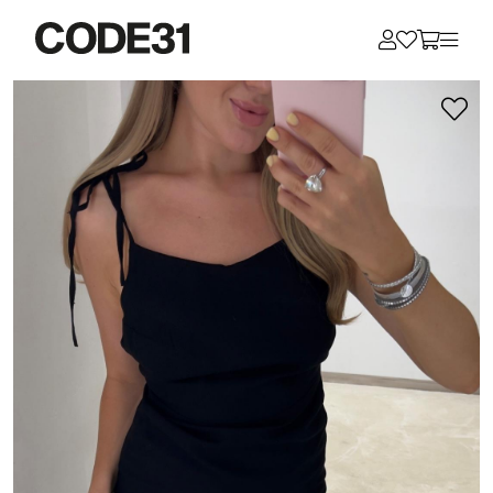
Для клиентов всех банков
Разбейте
оплату
на части
без переплат
График платежей
Сегодня
25
%