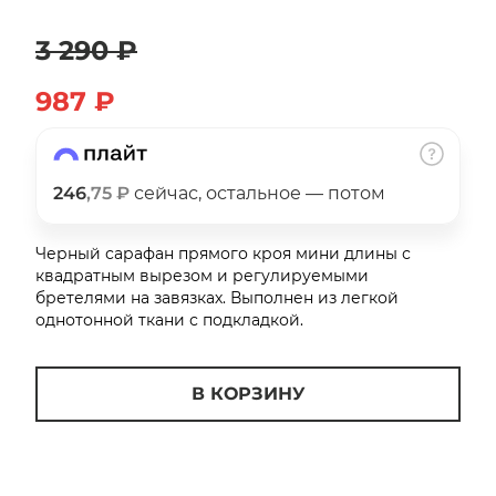
об оплате Плайтом
3 290 ₽
987 ₽
Остались вопросы?
25
8 800 302-02-51
plait.ru
246
,75 ₽
сейчас, остальное — потом
раз в 2
недели
Черный сарафан прямого кроя мини длины с
квадратным вырезом и регулируемыми
бретелями на завязках. Выполнен из легкой
однотонной ткани с подкладкой.
В КОРЗИНУ