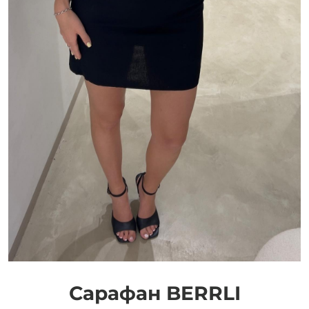
Добавляйте товары
в корзину
Оплачивайте сегодня только
25
% картой любого банка
Получайте товар
выбранный способом
Оставшиеся
75
% будут
списываться
с вашей карты
по
25
%
каждые 2 недели
Сарафан BERRLI
Подробнее