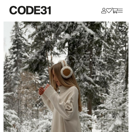
Для клиентов всех банков
Разбейте
оплату
на части
без переплат
График платежей
Сегодня
25
%