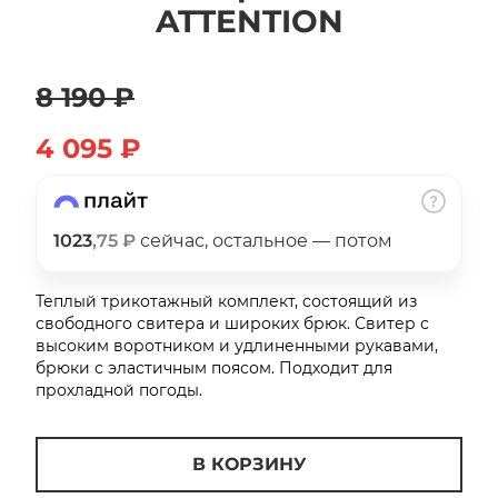
ATTENTION
об оплате Плайтом
8 190 ₽
Остались вопросы?
4 095 ₽
25
8 800 302-02-51
plait.ru
раз в 2
недели
1023
,75 ₽
сейчас, остальное — потом
Теплый трикотажный комплект, состоящий из
свободного свитера и широких брюк. Свитер с
высоким воротником и удлиненными рукавами,
брюки с эластичным поясом. Подходит для
прохладной погоды.
В КОРЗИНУ