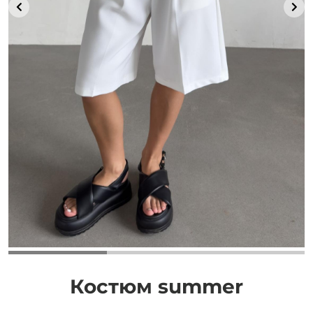
Добавляйте товары
в корзину
Оплачивайте сегодня только
25
% картой любого банка
Получайте товар
выбранный способом
Оставшиеся
75
% будут
списываться
с вашей карты
по
25
%
каждые 2 недели
Костюм summer
Подробнее