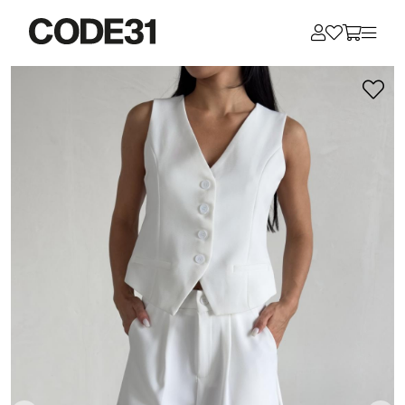
Для клиентов всех банков
Разбейте
оплату
на части
без переплат
График платежей
Сегодня
25
%