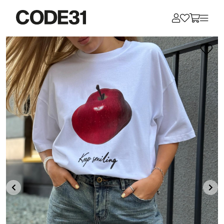
Для клиентов всех банков
Разбейте
оплату
на части
без переплат
График платежей
Сегодня
25
%