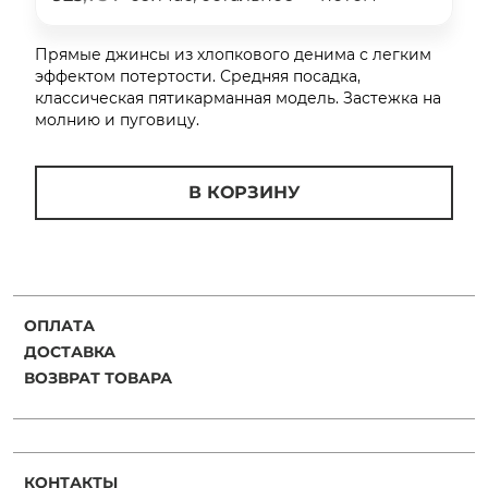
об оплате Плайтом
Прямые джинсы из хлопкового денима с легким
эффектом потертости. Средняя посадка,
классическая пятикарманная модель. Застежка на
молнию и пуговицу.
Остались вопросы?
25
8 800 302-02-51
plait.ru
В КОРЗИНУ
раз в 2
недели
ОПЛАТА
ДОСТАВКА
ВОЗВРАТ ТОВАРА
КОНТАКТЫ