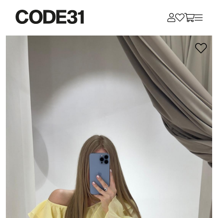
Для клиентов всех банков
Разбейте
оплату
на части
без переплат
График платежей
Сегодня
25
%