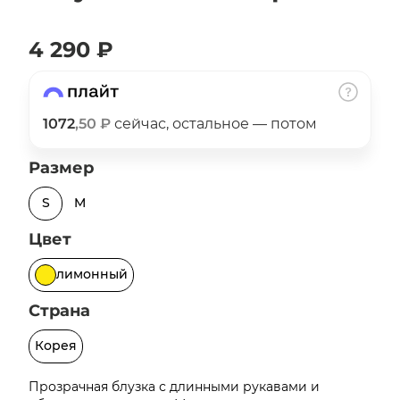
об оплате Плайтом
4 290 ₽
Остались вопросы?
25
1072
,50 ₽
сейчас, остальное — потом
8 800 302-02-51
plait.ru
раз в 2
Размер
недели
S
M
Цвет
лимонный
Страна
Корея
Прозрачная блузка с длинными рукавами и