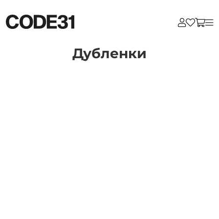
Дубленки
Для клиентов всех банков
Разбейте
оплату
на части
без переплат
График платежей
Сегодня
25
%