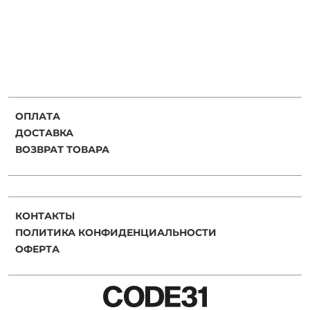
Добавляйте товары
в корзину
Оплачивайте сегодня только
25
% картой любого банка
ОПЛАТА
ДОСТАВКА
Получайте товар
ВОЗВРАТ ТОВАРА
выбранный способом
Оставшиеся
75
% будут
КОНТАКТЫ
списываться
с вашей карты
ПОЛИТИКА КОНФИДЕНЦИАЛЬНОСТИ
по
25
%
каждые 2 недели
ОФЕРТА
Подробнее