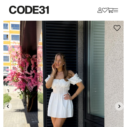
Для клиентов всех банков
Разбейте
оплату
на части
без переплат
График платежей
Сегодня
25
%