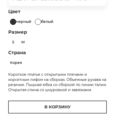
об оплате Плайтом
Цвет
черный
белый
Размер
Остались вопросы?
25
8 800 302-02-51
S
M
plait.ru
раз в 2
недели
Страна
Корея
Короткое платье с открытыми плечами и
корсетным лифом на сборках. Объемные рукава на
резинке. Пышная юбка со сборкой по линии талии.
Открытая спина со шнуровкой и завязками.
В КОРЗИНУ