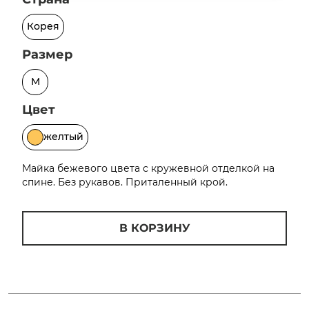
об оплате Плайтом
Корея
Размер
M
Остались вопросы?
25
8 800 302-02-51
Цвет
plait.ru
раз в 2
желтый
недели
Майка бежевого цвета с кружевной отделкой на
спине. Без рукавов. Приталенный крой.
В КОРЗИНУ