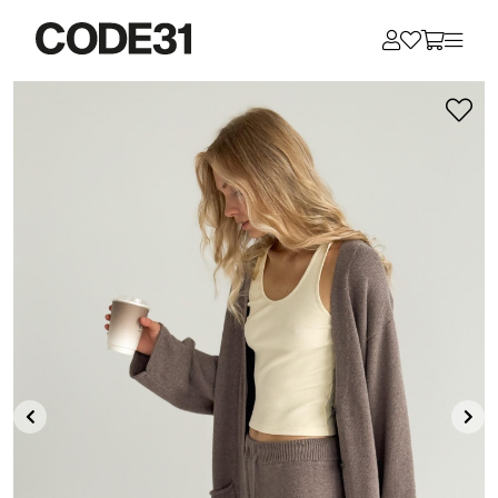
Для клиентов всех банков
Разбейте
оплату
на части
без переплат
График платежей
Сегодня
25
%