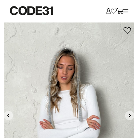
Для клиентов всех банков
Разбейте
оплату
на части
без переплат
График платежей
Сегодня
25
%