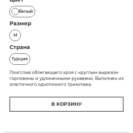
об оплате Плайтом
белый
Размер
M
Остались вопросы?
25
8 800 302-02-51
Страна
plait.ru
раз в 2
Турция
недели
Лонгслив облегающего кроя с круглым вырезом
горловины и удлиненными рукавами. Выполнен из
эластичного однотонного трикотажа.
В КОРЗИНУ