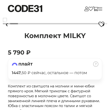
Для клиентов всех банков
Комплект MILKY
Разбейте
оплату
на части
5 790 ₽
без переплат
1447
,50 ₽
сейчас, остальное — потом
График платежей
Комплект из свитшота на молнии и мини-юбки
прямого кроя. Мягкий трикотаж с фактурной
Сегодня
поверхностью в молочном цвете. Свитшот со
25
%
заниженной линией плеча и длинными рукавами.
Юбка с эластичным поясом по талии и мягкой