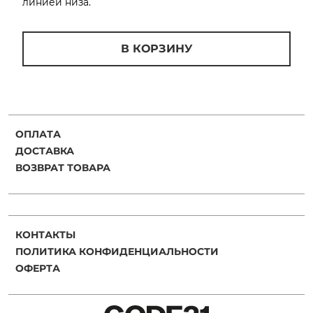
линией низа.
Добавляйте товары
в корзину
В КОРЗИНУ
Оплачивайте сегодня только
25
% картой любого банка
ОПЛАТА
Получайте товар
ДОСТАВКА
выбранный способом
ВОЗВРАТ ТОВАРА
Оставшиеся
75
% будут
списываться
с вашей карты
КОНТАКТЫ
по
25
%
каждые 2 недели
ПОЛИТИКА КОНФИДЕНЦИАЛЬНОСТИ
ОФЕРТА
Подробнее