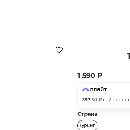
Для клиентов всех банков
1 590 ₽
Разбейте
оплату
на части
без переплат
397
,50 ₽
сейчас, ос
График платежей
Страна
Турция