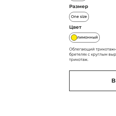
Сегодня
Размер
25
%
One size
Цвет
лимонный
Добавляйте товары
в корзину
Облегающий трикотажны
бретелях с круглым вы
Оплачивайте сегодня только
трикотаж.
25
% картой любого банка
В
Получайте товар
выбранный способом
Оставшиеся
75
% будут
списываться
с вашей карты
по
25
%
каждые 2 недели