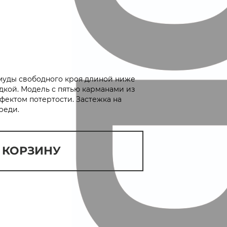
уды свободного кроя длиной ниже
дкой. Модель с пятью карманами из
фектом потертости. Застежка на
реди.
 КОРЗИНУ