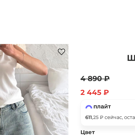
Ш
Для клиентов всех банков
4 890 ₽
Разбейте
оплату
2 445 ₽
на части
без переплат
611
,25 ₽
сейчас, ост
График платежей
Цвет