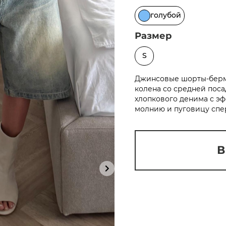
Сегодня
голубой
25
%
Размер
S
Джинсовые шорты-берм
Добавляйте товары
в корзину
колена со средней поса
хлопкового денима с эф
молнию и пуговицу спе
Оплачивайте сегодня только
25
% картой любого банка
В
Получайте товар
выбранный способом
Оставшиеся
75
% будут
списываться
с вашей карты
по
25
%
каждые 2 недели