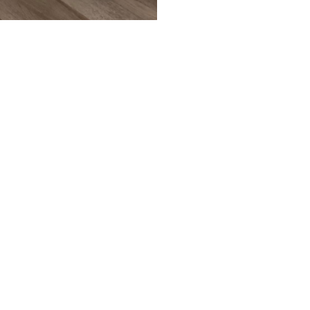
Подробнее
об оплате Плайтом
25
раз в 2
Остались вопросы?
недели
8 800 302-02-51
plait.ru