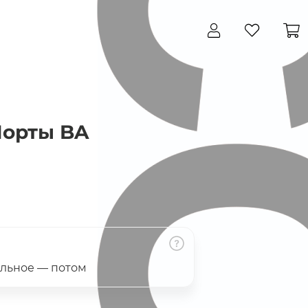
Закрыть
орты BA
альное — потом