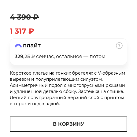
об оплате Плайтом
4 390 ₽
1 317 ₽
Остались вопросы?
25
8 800 302-02-51
plait.ru
раз в 2
329
,25 ₽
сейчас, остальное — потом
недели
Короткое платье на тонких бретелях с V-образным
вырезом и полуприлегающим силуэтом.
Асимметричный подол с многоярусными рюшами
и удлиненной деталью сбоку. Застежка на спинке.
Легкий полупрозрачный верхний слой с принтом
в горох и подкладкой.
В КОРЗИНУ