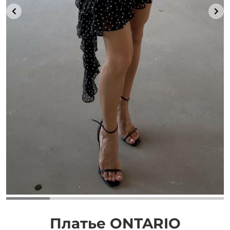
Добавляйте товары
в корзину
Оплачивайте сегодня только
25
% картой любого банка
Получайте товар
выбранный способом
Оставшиеся
75
% будут
списываться
с вашей карты
по
25
%
каждые 2 недели
Платье ONTARIO
Подробнее