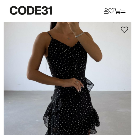
Для клиентов всех банков
Разбейте
оплату
на части
без переплат
График платежей
Сегодня
25
%